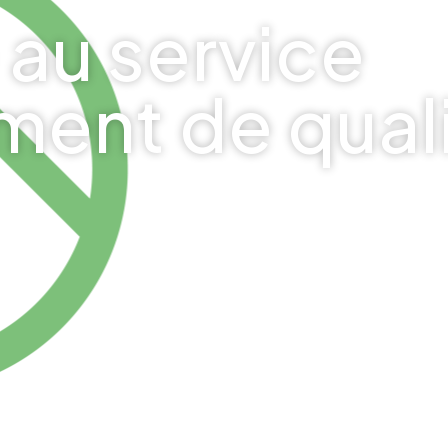
au service
ment de qual